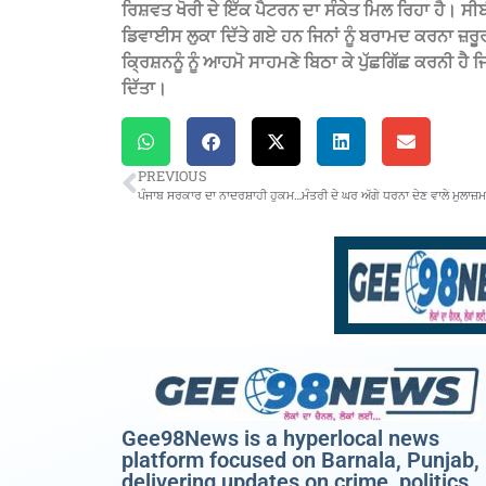
ਰਿਸ਼ਵਤ ਖੋਰੀ ਦੇ ਇੱਕ ਪੈਟਰਨ ਦਾ ਸੰਕੇਤ ਮਿਲ ਰਿਹਾ ਹੈ। 
ਡਿਵਾਈਸ ਲੁਕਾ ਦਿੱਤੇ ਗਏ ਹਨ ਜਿਨਾਂ ਨੂੰ ਬਰਾਮਦ ਕਰਨਾ ਜ਼ਰ
ਕ੍ਰਿਸ਼ਨਨੂੰ ਨੂੰ ਆਹਮੋ ਸਾਹਮਣੇ ਬਿਠਾ ਕੇ ਪੁੱਛਗਿੱਛ ਕਰਨੀ ਹ
ਦਿੱਤਾ।
PREVIOUS
Gee98News is a hyperlocal news
platform focused on Barnala, Punjab,
delivering updates on crime, politics,