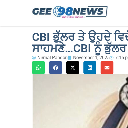
CBI ਭੁੱਲਰ ਤੇ ਉਹਦੇ ਵਿ
ਸਾਹਮਣੇ…CBI ਨੂੰ ਭੁੱਲ
Nirmal Pandori
November 1, 2025
7:15 