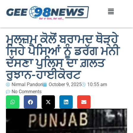
ਮੁਲਜ਼ਮ ਕੋਲੋਂ ਬਰਾਮਦ ਥੋੜ੍ਹੇ
ਜਿਹੇ ਪੈਸਿਆਂ ਨੂੰ ਡਰੱਗ ਮਨੀ
ਦੱਸਣਾ ਪੁਲਿਸ ਦਾ ਗ਼ਲਤ
ਰੁਝਾਨ-ਹਾਈਕੋਰਟ
Nirmal Pandori
October 9, 2025
10:55 am
No Comments