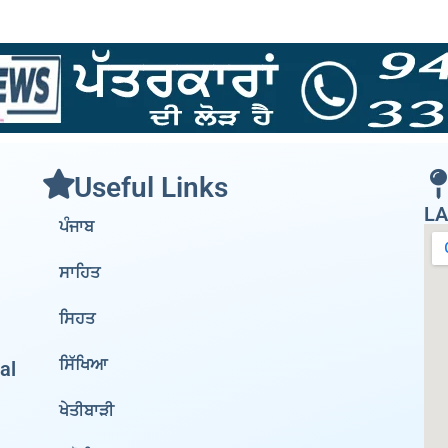
Useful Links
LA
ਪੰਜਾਬ
ਸਾਹਿਤ
ਸਿਹਤ
ਸਿੱਖਿਆ
al
ਖੇਤੀਬਾੜੀ