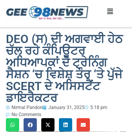
DEO (ਸ) ਦੀ ਅਗਵਾਈ ਹੇਠ
ਚੱਲ ਰਹੇ ਕੰਪਿਊਟਰ
ਅਧਿਆਪਕਾਂ ਦੇ ਟ੍ਰੇਨਿੰਗ
ਸੈਸ਼ਨ ‘ਚ ਵਿਸ਼ੇਸ਼ ਤੌਰ ‘ਤੇ ਪੁੱਜੇ
SCERT ਦੇ ਅਸਿਸਟੈਂਟ
ਡਾਇਰੈਕਟਰ
Nirmal Pandori
January 31, 2025
5:18 pm
No Comments