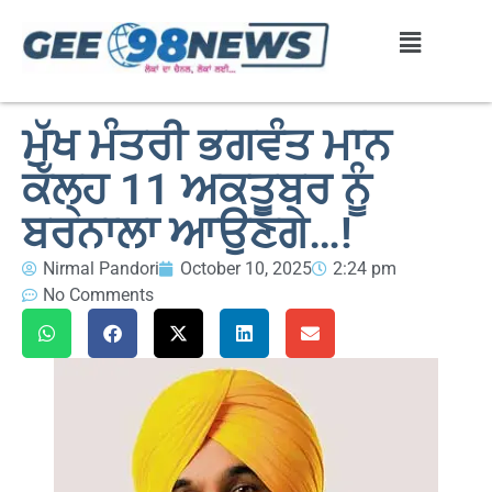
ਮੁੱਖ ਮੰਤਰੀ ਭਗਵੰਤ ਮਾਨ
ਕੱਲ੍ਹ 11 ਅਕਤੂਬਰ ਨੂੰ
ਬਰਨਾਲਾ ਆਉਣਗੇ…!
Nirmal Pandori
October 10, 2025
2:24 pm
No Comments