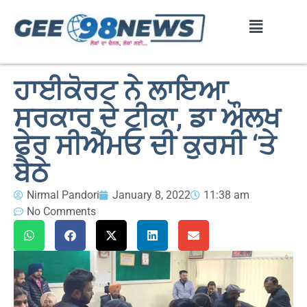
ਹਾਈਕੋਰਟ ਨੇ ਲਾਇਆ
ਸਰਕਾਰ ਦੇ ਟੀਕਾ, ਡਾ ਔਲਖ
ਫੇਰ ਸੀਐੱਮਓ ਦੀ ਕੁਰਸੀ ‘ਤੇ
ਬੈਠੇ
Nirmal Pandori
January 8, 2022
11:38 am
No Comments