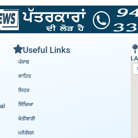
Useful Links
LA
ਪੰਜਾਬ
ਸਾਹਿਤ
ਸਿਹਤ
ਸਿੱਖਿਆ
al
ਖੇਤੀਬਾੜੀ
ਮਨੋਰੰਜਨ