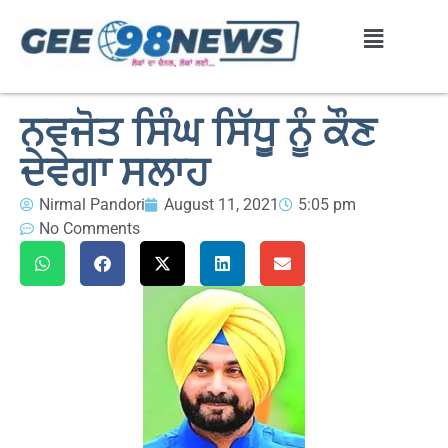
ਨਵਜੋਤ ਸਿੰਘ ਸਿੱਧੂ ਨੂੰ ਕੌਣ
ਦੇਵੇਗਾ ਸਲਾਹ
Nirmal Pandori
August 11, 2021
5:05 pm
No Comments