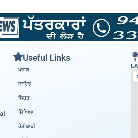
Useful Links
LA
ਪੰਜਾਬ
ਸਾਹਿਤ
ਸਿਹਤ
ਸਿੱਖਿਆ
al
ਖੇਤੀਬਾੜੀ