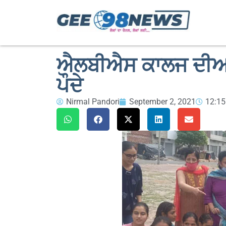
ਐਲਬੀਐਸ ਕਾਲਜ ਦੀਆਂ
ਪੌਦੇ
Nirmal Pandori
September 2, 2021
12:1