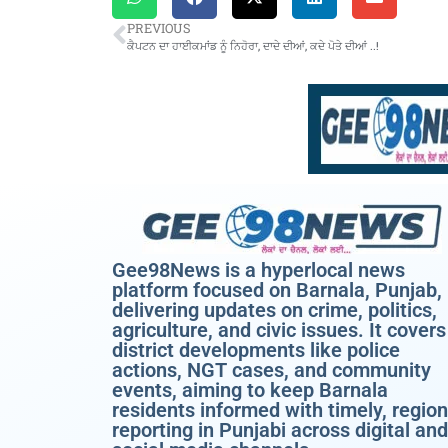
PREVIOUS
ਕੈਪਟਨ ਦਾ ਹਾਈਕਮਾਂਡ ਨੂੰ ਨਿਹੋਰਾ, ਦਾਦੇ ਦੀਆਂ, ਕਦੇ ਪੋਤੇ ਦੀਆਂ ..!
Gee98News is a hyperlocal news
platform focused on Barnala, Punjab,
delivering updates on crime, politics,
agriculture, and civic issues. It covers
district developments like police
actions, NGT cases, and community
events, aiming to keep Barnala
residents informed with timely, region
reporting in Punjabi across digital and