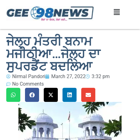
ਜੇਲ੍ਹ ਮੰਤਰੀ ਬਨਾਮ
ਮਜੀਠੀਆ…ਜੇਲ੍ਹ ਦਾ
ਸੁਪਰਡੈਂਟ ਬਦਲਿਆ
Nirmal Pandori
March 27, 2022
3:32 pm
No Comments