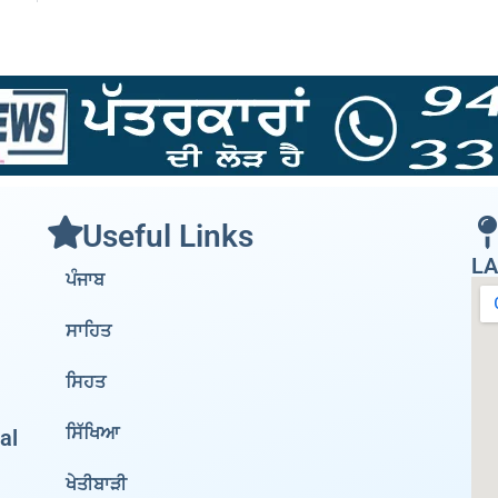
Useful Links
LA
ਪੰਜਾਬ
ਸਾਹਿਤ
ਸਿਹਤ
ਸਿੱਖਿਆ
al
ਖੇਤੀਬਾੜੀ