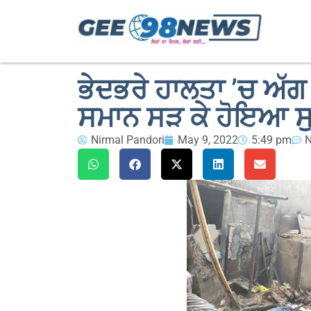
ਭੇਦਭਰੇ ਹਾਲਤਾ ’ਚ ਅੱਗ
ਸਮਾਨ ਸੜ ਕੇ ਹੋਇਆ 
Nirmal Pandori
May 9, 2022
5:49 pm