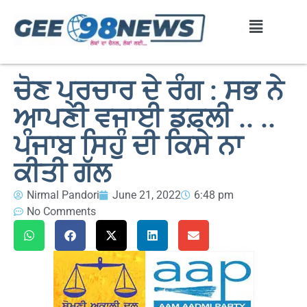
ਚੋਣ ਪ੍ਰਚਾਰ ਦੇ ਰੰਗ : ਸਭ ਨੇ
ਆਪਣੀ ਵਜਾਈ ਡਫ਼ਲੀ .. ..
ਪੰਜਾਬ ਸਿਹੁੰ ਦੀ ਕਿਸੇ ਨਾ
ਕੀਤੀ ਗੱਲ
Nirmal Pandori
June 21, 2022
6:48 pm
No Comments