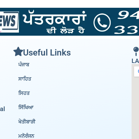
Useful Links
LA
ਪੰਜਾਬ
ਸਾਹਿਤ
ਸਿਹਤ
ਸਿੱਖਿਆ
al
ਖੇਤੀਬਾੜੀ
ਮਨੋਰੰਜਨ