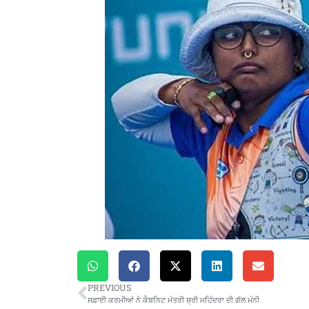
PREVIOUS
ਸਫ਼ਾਈ ਕਰਮੀਆਂ ਨੇ ਕੈਬਨਿਟ ਮੰਤਰੀ ਸ੍ਰੀ ਮਹਿੰਦਰਾ ਦੀ ਗੱਲ ਮੰਨੀ