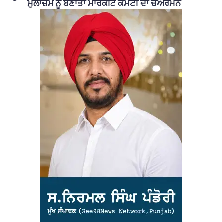
ਮੁਲਾਜ਼ਮ ਨੂੰ ਬਣਾਤਾ ਮਾਰਕੀਟ ਕਮੇਟੀ ਦਾ ਚੇਅਰਮੈਨ