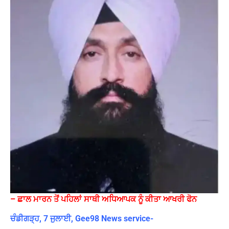
– ਛਾਲ ਮਾਰਨ ਤੋਂ ਪਹਿਲਾਂ ਸਾਥੀ ਅਧਿਆਪਕ ਨੂੰ ਕੀਤਾ ਆਖਰੀ ਫੋਨ
ਚੰਡੀਗੜ੍ਹ, 7 ਜੁਲਾਈ, Gee98 News service-