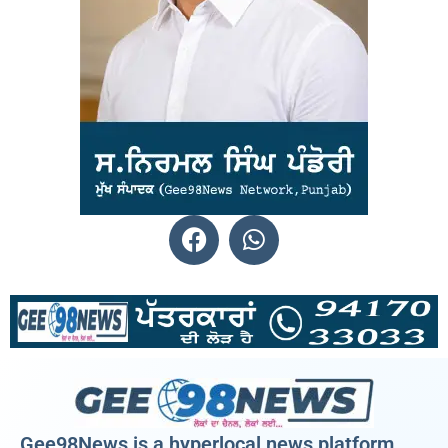
Gee98News is a hyperlocal news platform