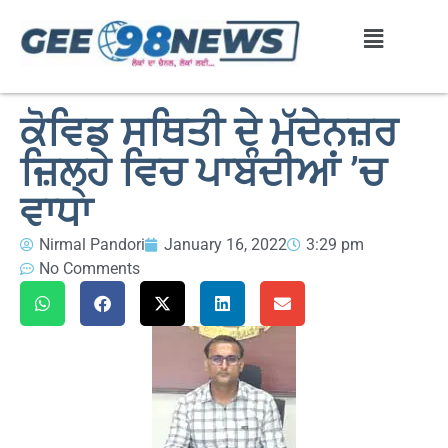
ਕੋਵਿਡ ਸਥਿਤੀ ਦੇ ਮੱਦੇਨਜ਼ਰ
ਜ਼ਿਲ੍ਹੇ ਵਿਚ ਪਾਬੰਦੀਆਂ ’ਚ
ਵਾਧਾ
Nirmal Pandori
January 16, 2022
3:29 pm
No Comments