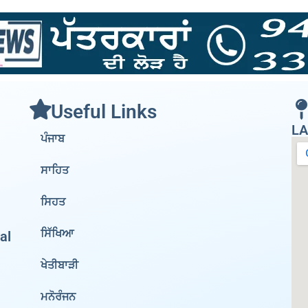
Useful Links
LA
ਪੰਜਾਬ
ਸਾਹਿਤ
ਸਿਹਤ
ਸਿੱਖਿਆ
al
ਖੇਤੀਬਾੜੀ
ਮਨੋਰੰਜਨ