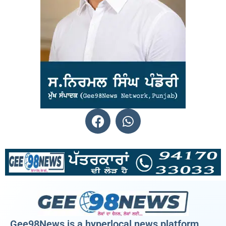
Gee98News is a hyperlocal news platform