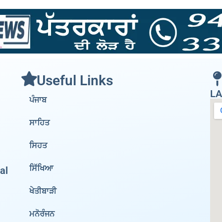
Useful Links
LA
ਪੰਜਾਬ
ਸਾਹਿਤ
ਸਿਹਤ
ਸਿੱਖਿਆ
al
ਖੇਤੀਬਾੜੀ
ਮਨੋਰੰਜਨ