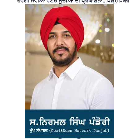
ਹੋਵੇਗੀ ਨਵੀਆਂ ਵੋਟਰ ਸੂਚੀਆਂ ਦੀ ਪ੍ਰਕਾਸ਼ਨਾ…ਪੜ੍ਹੋ ਖ਼ਬਰ