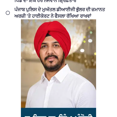
ਪਿੰਡ ਦਾ ਇੱਕ ਹੋਰ ਨੌਜਵਾਨ ਗ੍ਰਿਫ਼ਤਾਰ
ਪੰਜਾਬ ਪੁਲਿਸ ਦੇ ਮੁਅੱਤਲ ਡੀਆਈਜੀ ਭੁੱਲਰ ਦੀ ਜ਼ਮਾਨਤ
ਅਰਜ਼ੀ ‘ਤੇ ਹਾਈਕੋਰਟ ਨੇ ਫੈਸਲਾ ਰੱਖਿਆ ਰਾਖਵਾਂ