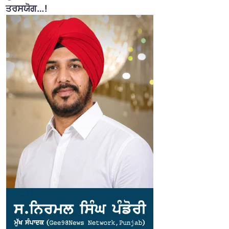
ਤਰਸਯੋਗ…!