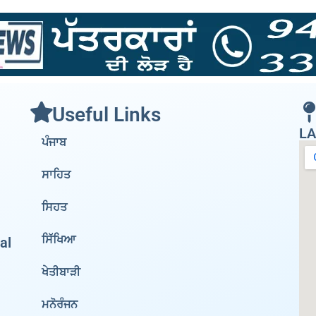
Useful Links
LA
ਪੰਜਾਬ
ਸਾਹਿਤ
ਸਿਹਤ
ਸਿੱਖਿਆ
al
ਖੇਤੀਬਾੜੀ
ਮਨੋਰੰਜਨ