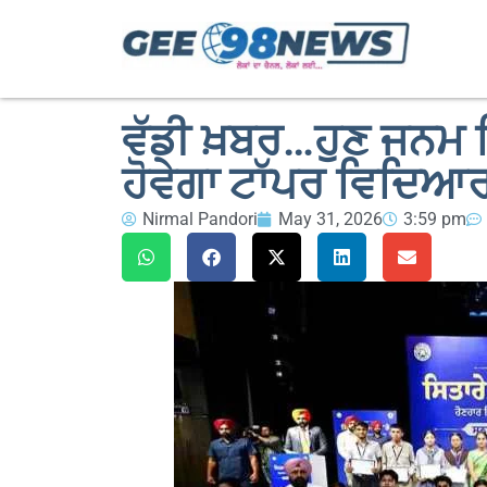
ਵੱਡੀ ਖ਼ਬਰ…ਹੁਣ ਜਨਮ ਮ
ਹੋਵੇਗਾ ਟਾੱਪਰ ਵਿਦਿਆਰ
Nirmal Pandori
May 31, 2026
3:59 pm