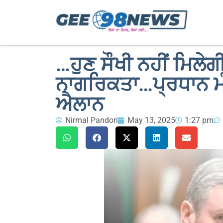
…ਹੁਣ ਸੌਖੀ ਨਹੀਂ ਮਿਲ
ਨਾਗਰਿਕਤਾ…ਪ੍ਰਧਾਨ ਮੰਤ
ਐਲਾਨ
Nirmal Pandori
May 13, 2025
1:27 pm