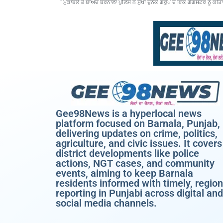
ਮੁਕਾਬਲੇ ਤੋਂ ਬਾਅਦ ਬਰਨਾਲਾ ਪੁਲਿਸ ਨੇ ਸੁੱਖਾ ਦੁਨੇਕੇ ਗਰੁੱਪ ਦੇ ਇੱਕ ਗੈਂਗਸਟਰ ਨੂੰ ਕੀਤ
Gee98News is a hyperlocal news
platform focused on Barnala, Punjab,
delivering updates on crime, politics,
agriculture, and civic issues. It covers
district developments like police
actions, NGT cases, and community
events, aiming to keep Barnala
residents informed with timely, region
reporting in Punjabi across digital and
social media channels.