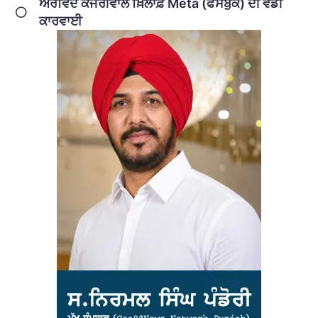
ਅਰਵਿੰਦ ਕੇਜਰੀਵਾਲ ਖ਼ਿਲਾਫ਼ Meta (ਫੇਸਬੁੱਕ) ਦੀ ਵੱਡੀ
ਕਾਰਵਾਈ