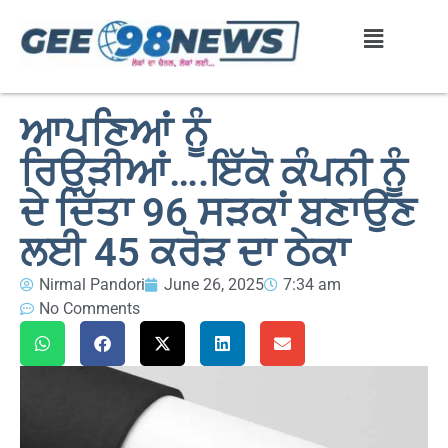
ਆਪਣਿਆਂ ਨੂੰ
ਰਿਉੜੀਆਂ….ਇੱਕੋ ਕੰਪਨੀ ਨੂੰ
ਦੇ ਦਿੱਤਾ 96 ਸੜਕਾਂ ਬਣਾਉਣ
ਲਈ 45 ਕਰੋੜ ਦਾ ਠੇਕਾ
Nirmal Pandori
June 26, 2025
7:34 am
No Comments