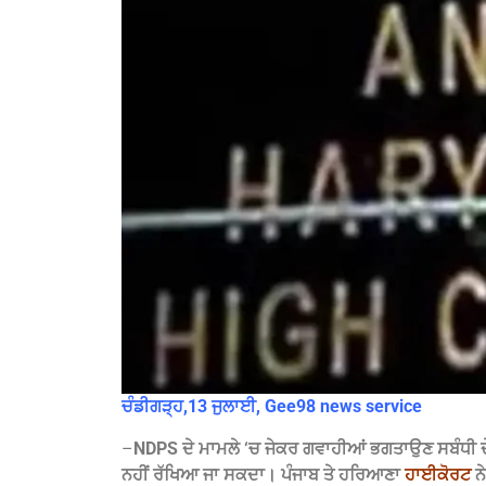
ਚੰਡੀਗੜ੍ਹ,13 ਜੁਲਾਈ, Gee98 news service
–
NDPS ਦੇ ਮਾਮਲੇ ‘ਚ ਜੇਕਰ ਗਵਾਹੀਆਂ ਭਗਤਾਉਣ ਸਬੰਧੀ ਦੇਰੀ ਹ
ਨਹੀਂ ਰੱਖਿਆ ਜਾ ਸਕਦਾ। ਪੰਜਾਬ ਤੇ ਹਰਿਆਣਾ
ਹਾਈਕੋਰਟ
ਨੇ