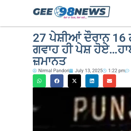
27 ਪੇਸ਼ੀਆਂ ਦੌਰਾਨ 16 ਗ
ਗਵਾਹ ਹੀ ਪੇਸ਼ ਹੋਏ…ਹਾਈਕ
ਜ਼ਮਾਨਤ
Nirmal Pandori
July 13, 2025
1:22 pm