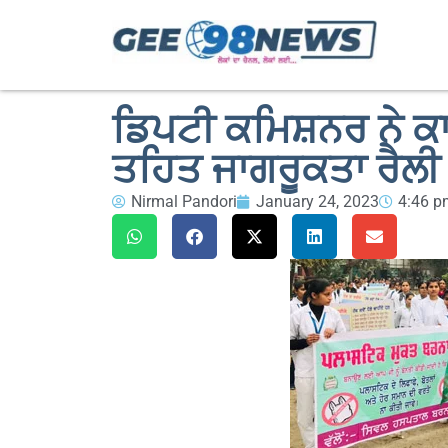
ਡਿਪਟੀ ਕਮਿਸ਼ਨਰ ਨੇ 
ਤਹਿਤ ਜਾਗਰੂਕਤਾ ਰੈਲੀ 
Nirmal Pandori
January 24, 2023
4:46 p