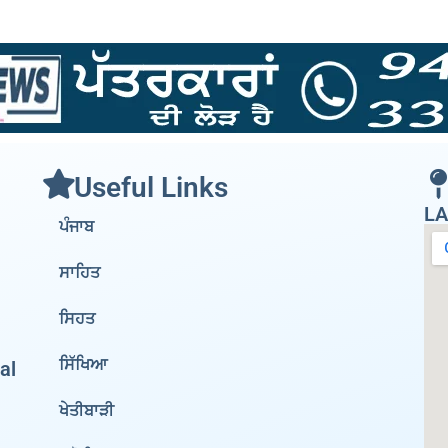
Useful Links
LA
ਪੰਜਾਬ
ਸਾਹਿਤ
ਸਿਹਤ
ਸਿੱਖਿਆ
al
ਖੇਤੀਬਾੜੀ