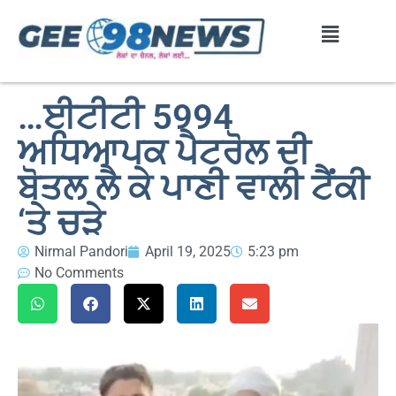
…ਈਟੀਟੀ 5994
ਅਧਿਆਪਕ ਪੈਟਰੋਲ ਦੀ
ਬੋਤਲ ਲੈ ਕੇ ਪਾਣੀ ਵਾਲੀ ਟੈਂਕੀ
‘ਤੇ ਚੜੇ
Nirmal Pandori
April 19, 2025
5:23 pm
No Comments